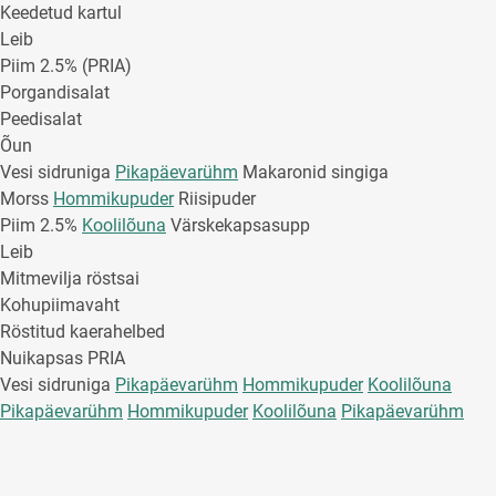
Keedetud kartul
Leib
Piim 2.5% (PRIA)
Porgandisalat
Peedisalat
Õun
Vesi sidruniga
Pikapäevarühm
Makaronid singiga
Morss
Hommikupuder
Riisipuder
Piim 2.5%
Koolilõuna
Värskekapsasupp
Leib
Mitmevilja röstsai
Kohupiimavaht
Röstitud kaerahelbed
Nuikapsas PRIA
Vesi sidruniga
Pikapäevarühm
Hommikupuder
Koolilõuna
Pikapäevarühm
Hommikupuder
Koolilõuna
Pikapäevarühm