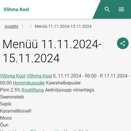
Võhma Kool
Otsing
Menüü
Jälglink
Avaleht
Menüü 11.11.2024-15.11.2024
Menüü 11.11.2024-
15.11.2024
Võhma Kool
Võhma Kool
E, 11.11.2024 - 00:00
-
P, 17.11.2024 -
00:00
Hommikupuder
Kaerahelbepuder
Piim 2.5%
Koolilõuna
Aedviljasupp viineritega.
Seemneleib
Sepik
Karamellkissell
Moos
Õun