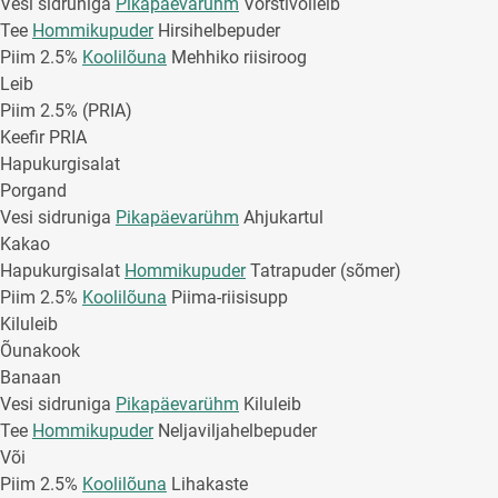
Vesi sidruniga
Pikapäevarühm
Vorstivõileib
Tee
Hommikupuder
Hirsihelbepuder
Piim 2.5%
Koolilõuna
Mehhiko riisiroog
Leib
Piim 2.5% (PRIA)
Keefir PRIA
Hapukurgisalat
Porgand
Vesi sidruniga
Pikapäevarühm
Ahjukartul
Kakao
Hapukurgisalat
Hommikupuder
Tatrapuder (sõmer)
Piim 2.5%
Koolilõuna
Piima-riisisupp
Kiluleib
Õunakook
Banaan
Vesi sidruniga
Pikapäevarühm
Kiluleib
Tee
Hommikupuder
Neljaviljahelbepuder
Või
Piim 2.5%
Koolilõuna
Lihakaste